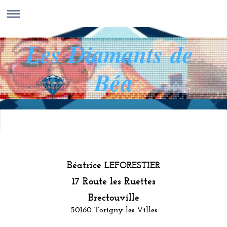
Les Diamants de
Béa
Béatrice
LEFORESTIER
17 Route les Ruettes
Brectouville
50160 Torigny les Villes