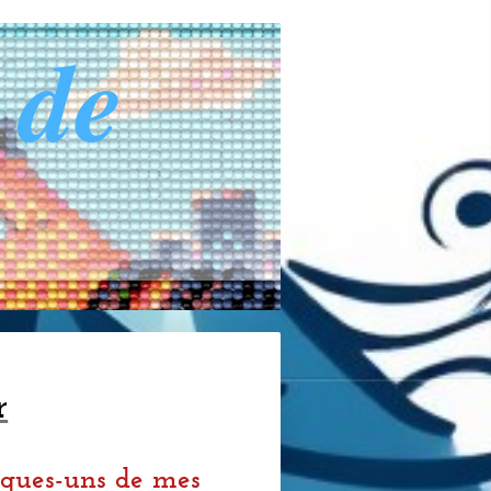
 de
r
elques-uns de mes