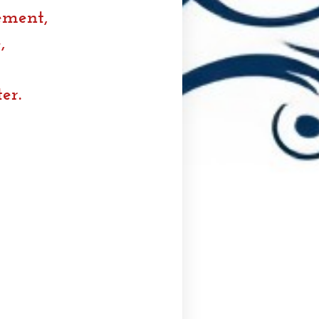
ement,
,
er.