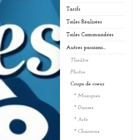
Tarifs
Toiles Réalisées
Toiles Commandées
Autres passions...
Théâtre
Photos
Coups de coeur
* Musiques
* Danses
* Arts
* Chansons