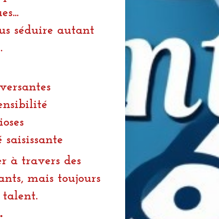
s...
ous séduire autant
.
eversantes
ensibilité
ioses
 saisissante
r à travers des
nants, mais toujours
talent.
…