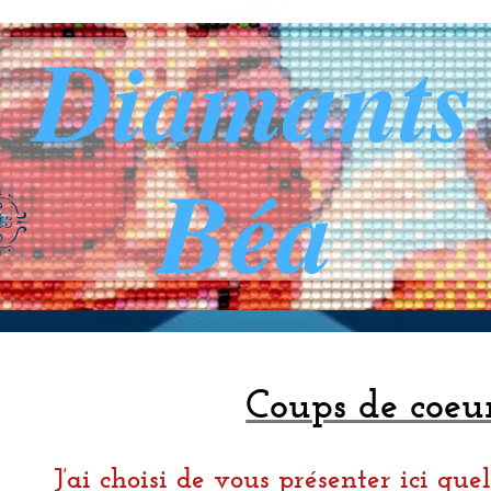
s Diamants
Béa
Coups de coeu
J’ai choisi de vous présenter ici qu