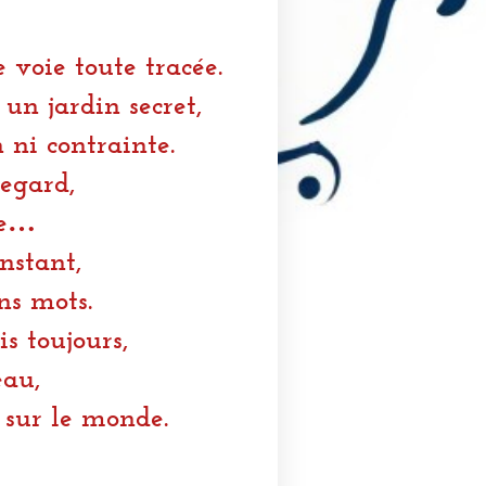
 voie toute tracée.
un jardin secret,
 ni contrainte.
egard,
re…
instant,
ns mots.
 toujours,
au,
sur le monde.