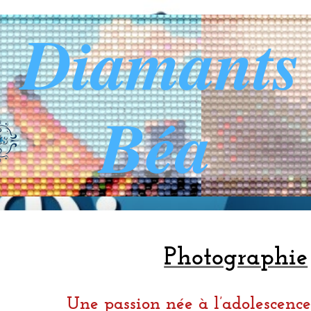
s Diamants
Béa
Photographie
Une passion née à l’adolescence,